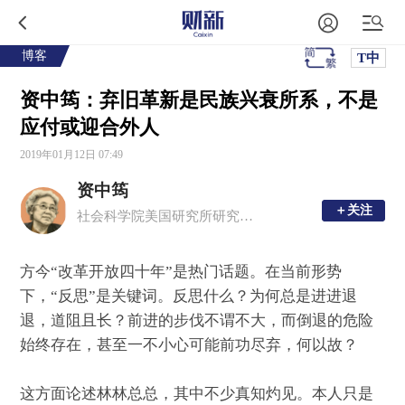
博客
T中
资中筠：弃旧革新是民族兴衰所系，不是
应付或迎合外人
2019年01月12日 07:49
资中筠
＋关注
＋关注
社会科学院美国研究所研究员，历史学者
方今“改革开放四十年”是热门话题。在当前形势
下，“反思”是关键词。反思什么？为何总是进进退
退，道阻且长？前进的步伐不谓不大，而倒退的危险
始终存在，甚至一不小心可能前功尽弃，何以故？
这方面论述林林总总，其中不少真知灼见。本人只是