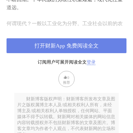
道远。
何谓现代？一般以工业化为分野。工业社会以前的农
耕、狩猎、畜牧等等为“前现代”。工业化绝不止于产
业革命由手工到机器生产，而包括与之相配的整套政
打开财新App 免费阅读全文
治体制、社会结构、教育文化等各方面根本性的变
革。
订阅用户可展开阅读全文
登录
一个不争的事实：中国是文明古国，有悠久的、曾经
0
光辉灿烂的文化，农耕文明悠久而成熟、精致，代表
推荐
着一个高度。
财新博客版权声明：财新博客所发布文章及图
另一个不争的事实：中国与以欧美为代表的西方相遇
片之版权属博主本人及/或相关权利人所有，未经
博主及/或相关权利人单独授权，任何网站、平面
时，已经落后。从何时起落后？史学界有不同的看
媒体不得予以转载。财新网对相关媒体的网站信息
法，大体上从14-15世纪，也就是欧洲走出中世纪，而
内容转载授权并不包括财新博客的文章及图片。博
中国还在皇朝往复中停滞不前。曾经高度发达的古代
客文章均为作者个人观点，不代表财新网的立场和