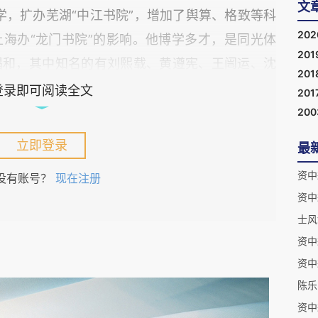
文
学，扩办芜湖“中江书院”，增加了舆算、格致等科
20
海办“龙门书院”的影响。他博学多才，是同光体
201
唱和，其中知名的有刘熙载、黄遵宪、王闿运、沈
201
桑、兵、医、舆地、治术、掌故等书编成一部《渐
登录即可阅读全文
201
20
立即登录
最
资中
没有账号？
现在注册
资中
陈
资中