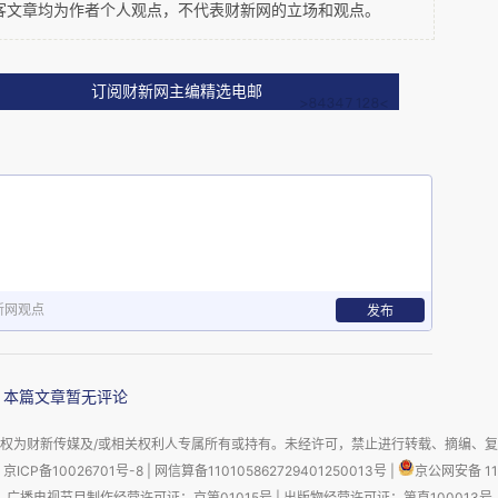
客文章均为作者个人观点，不代表财新网的立场和观点。
征求大臣意见。袁昶上了二万言的条陈，分析当时
占胶州湾“祸急事小”，而“俄国自西北至东北，与
订阅财新网主编精选电邮
也就是说，德国一案看似紧急，但是小事，从长远
系统地陈述时弊，说诸臣“相率为乡愿，而举国之
，连洪杨这样的小民都能闹出这么大的乱子，何况
帝国外患之忧，提出改革措施之纲要。光绪亲自写
时为止，他还是受到重视的。
新网观点
发布
本篇文章暂无评论
曹州教案的延续。1898年清廷被迫与气焰嚣张的
权为财新传媒及/或相关权利人专属所有或持有。未经许可，禁止进行转载、摘编、
应了极为苛刻的条件，山东这一地区成为德国的势
京ICP备10026701号-8
|
网信算备110105862729401250013号
|
京公网安备 11
不断。朝廷对于民间社团一向是敌视，以镇压为主
广播电视节目制作经营许可证：京第01015号
|
出版物经营许可证：第直100013号