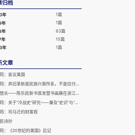
章归档
1篇
20年
1篇
9年
63篇
8年
15篇
7年
1篇
03年
新文章
筠：妄议美国
资中筠：弃旧革新是民族兴衰所系，不是应付或迎合外人
士风悠长——陈乐民新书首发暨书画展在浙江美术馆举行
资中筠：关于“冷战史”研究——兼及“史识”与“史德”
筠：司马迁的财富观
乐民诗抄
筠：《20世纪的美国》后记