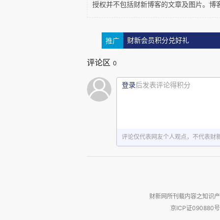
授权并不包括财新博客的文章及图片。博
德国借机出兵强占胶州湾，光绪
的形势，做了详细论证，认为德国
推广
财新会员积分兑好礼
我壤地相错”，“其祸纡而大”。
评论区
看，俄国才是大患。接着借此机会
0
人才靡矣！”。他举金田之例，说
登录
后发表评论得积分
诸国互肆蚕食之心！他大声疾呼
在册子中，下发大臣们议行。到那
评论仅代表网友个人观点，不代表财
庚子之变清廷向十一国宣战
从山东发生的义和拳暴乱，实际是
财新网所刊载内容之知识产
德国签订《胶澳租借条约》，答
京ICP证090880号
力范围，教会与当地民众的矛盾