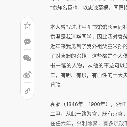
“袁昶名臣也，以忠谏至祸，同罹
本人曾写过北平图书馆馆长袁同
袁澄是我清华同学，因此我对袁
近年来我见到了我外祖父童米孙
了对袁昶的兴趣。这些都是个人
书一笔的人物，从他的事迹可以
二，有胆、有识，有血性的士大
昏聩。
袁昶（1846年－1900年），
二甲。从此一路为官，既有京官
在任六年，兴利除弊，有多项改