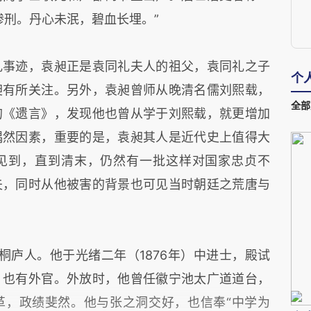
惨刑。丹心未泯，碧血长埋。”
礼事迹，袁昶正是袁同礼夫人的祖父，袁同礼之子
个
昶有所关注。另外，袁昶曾师从晚清名儒刘熙载，
全部
的《遗言》，发现他也曾从学于刘熙载，就更增加
偶然因素，重要的是，袁昶其人是近代史上值得大
见到，直到清末，仍然有一批这样对国家忠贞不
夫，同时从他被害的背景也可见当时朝廷之荒唐与
浙江桐庐人。他于光绪二年（1876年）中进士，殿试
，也有外官。外放时，他曾任徽宁池太广道道台，
革，政绩斐然。他与张之洞交好，也信奉“中学为