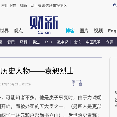
登
应用下载
帮助
网上有害信息举报专区
世界
观点
博客
图片
视频
Eng
源
健康
环科
民生
ESG
数字说
比较
中国改革
专题
的历史人物——袁昶烈士
017年10月21日 05:29
外，可能知者不多。他是庚子事变时，由于力谏朝
国开衅，而被处死的五大臣之一。（另四人是吏部
内阁学士联元和户部尚书立山）。后世治史者称：