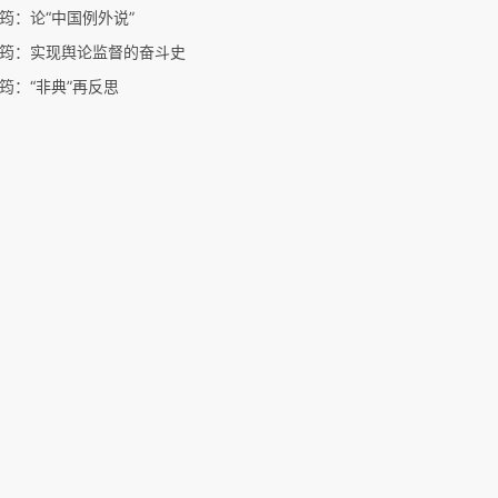
筠：论“中国例外说”
筠：实现舆论监督的奋斗史
筠：“非典”再反思