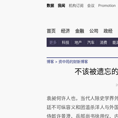
数据
我闻
机构订阅
会议
Promotion
首页
经济
金融
公司
政经
更多
科技
地产
汽车
消费
能
博客
>
资中筠的财新博客
不该被遗忘
2
袁昶何许人也，当代人除史学界
廷不可纵容义和团滥杀洋人与外
侍郎许景澄、兵部尚书徐用仪、