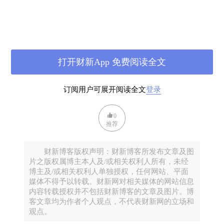
打开财新App 免费阅读全文
（一）认可奴隶制是否美国宪法的
“
原罪
”
订阅用户可展开阅读全文
登录
有人不同意张文说美国《宪法》承认奴隶制是
“
原
0
罪
”
。关于美国宪法和制宪过程，本人曾有一些分析和评
推荐
论，为避免篇幅太长，此处只谈与奴隶制有关的方面。
财新博客版权声明：财新博客所发布文章及图
片之版权属博主本人及/或相关权利人所有，未经
首先关于平等问题。我完全同意平等不是
“
先验的
”
诉
博主及/或相关权利人单独授权，任何网站、平面
求，而是与社会发展阶段相适应的。这与自由不同，爱自
媒体不得予以转载。财新网对相关媒体的网站信息
由是人与生俱来的本能，所以古今中外不约而同都设监
内容转载授权并不包括财新博客的文章及图片。博
客文章均为作者个人观点，不代表财新网的立场和
狱，以剥夺人身自由为最原始的惩罚。而
“
自古以来
”
，人
观点。
类并不是平等的。
“
天赋人权
”
人生而平等的观念是欧洲十